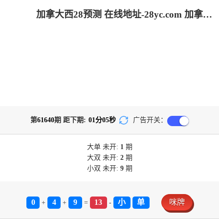
加拿大西28预测 在线地址-28yc.com 加拿大28-加拿大预测网|加拿大PC在线预测|加拿大PC结果查询|28在线预测咪牌查询_专注研究咪牌_加拿大PC结果走势_官方数据!
第
61640
期 距下期:
01
分
05
秒
广告开关：
大单
未开:
1
期
大双
未开:
2
期
小双
未开:
9
期
0
4
9
13
小
单
咪牌
+
+
=
-