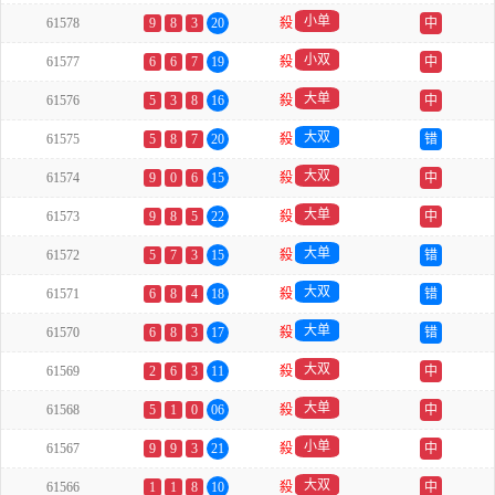
小单
61578
9
8
3
20
殺
中
小双
61577
6
6
7
19
殺
中
大单
61576
5
3
8
16
殺
中
大双
61575
5
8
7
20
殺
错
大双
61574
9
0
6
15
殺
中
大单
61573
9
8
5
22
殺
中
大单
61572
5
7
3
15
殺
错
大双
61571
6
8
4
18
殺
错
大单
61570
6
8
3
17
殺
错
大双
61569
2
6
3
11
殺
中
大单
61568
5
1
0
06
殺
中
小单
61567
9
9
3
21
殺
中
大双
61566
1
1
8
10
殺
中