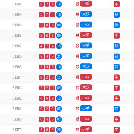
小单
61591
8
2
4
14
殺
中
大双
61590
5
7
4
16
殺
错
小双
61589
2
0
6
08
殺
错
大单
61588
2
6
1
09
殺
中
大单
61587
4
7
4
15
殺
错
大单
61586
8
4
9
21
殺
错
大双
61585
3
9
6
18
殺
错
小双
61584
9
2
0
11
殺
中
大双
61583
7
2
0
09
殺
中
小双
61582
0
6
9
15
殺
中
小单
61581
0
2
3
05
殺
错
小双
61580
0
4
3
07
殺
中
小单
61579
5
6
9
20
殺
中