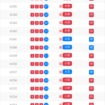
大单
61565
1
2
4
07
殺
中
大单
61564
4
8
8
20
殺
中
大双
61563
1
4
1
06
殺
中
大单
61562
8
5
0
13
殺
中
大双
61561
8
7
1
16
殺
错
大双
61560
4
7
9
20
殺
错
小双
61559
2
4
5
11
殺
中
小单
61558
2
2
6
10
殺
中
大双
61557
9
3
6
18
殺
错
小双
61556
7
3
8
18
殺
中
小单
61555
5
0
5
10
殺
中
小单
61554
4
5
3
12
殺
中
小单