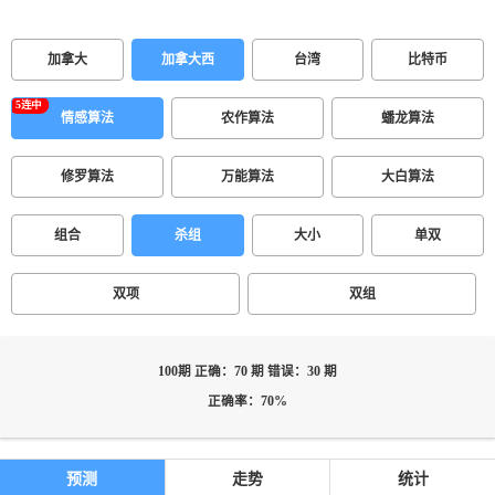
加拿大
加拿大西
台湾
比特币
情感算法
农作算法
蟠龙算法
修罗算法
万能算法
大白算法
组合
杀组
大小
单双
双项
双组
100期 正确：70 期 错误：30 期
正确率：70%
预测
走势
统计