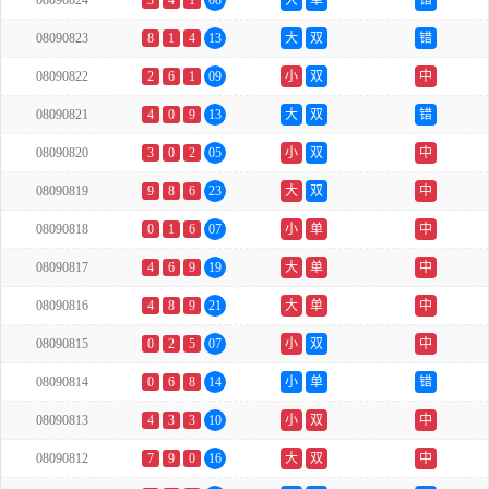
08090824
3
4
1
08
大
单
错
08090823
8
1
4
13
大
双
错
08090822
2
6
1
09
小
双
中
08090821
4
0
9
13
大
双
错
08090820
3
0
2
05
小
双
中
08090819
9
8
6
23
大
双
中
08090818
0
1
6
07
小
单
中
08090817
4
6
9
19
大
单
中
08090816
4
8
9
21
大
单
中
08090815
0
2
5
07
小
双
中
08090814
0
6
8
14
小
单
错
08090813
4
3
3
10
小
双
中
08090812
7
9
0
16
大
双
中