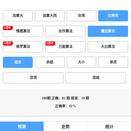
加拿大
加拿大西
台湾
比特币
情感算法
农作算法
蟠龙算法
修罗算法
万能算法
大白算法
组合
杀组
大小
单双
双项
双组
100期 正确：81 期 错误：19 期
正确率：81%
预测
走势
统计