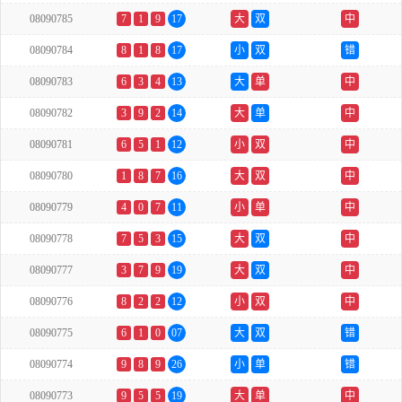
08090785
7
1
9
17
大
双
中
08090784
8
1
8
17
小
双
错
08090783
6
3
4
13
大
单
中
08090782
3
9
2
14
大
单
中
08090781
6
5
1
12
小
双
中
08090780
1
8
7
16
大
双
中
08090779
4
0
7
11
小
单
中
08090778
7
5
3
15
大
双
中
08090777
3
7
9
19
大
双
中
08090776
8
2
2
12
小
双
中
08090775
6
1
0
07
大
双
错
08090774
9
8
9
26
小
单
错
08090773
9
5
5
19
大
单
中