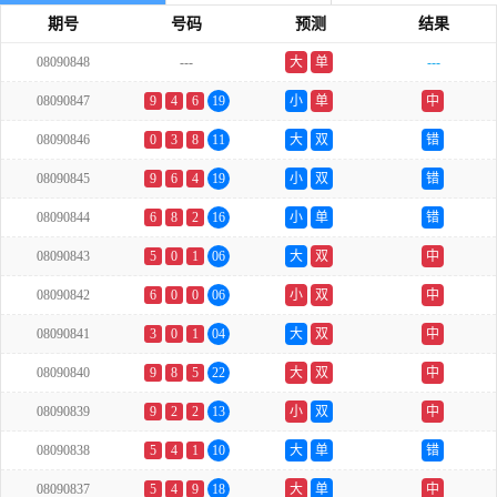
期号
号码
预测
结果
08090848
---
大
单
---
08090847
9
4
6
19
小
单
中
08090846
0
3
8
11
大
双
错
08090845
9
6
4
19
小
双
错
08090844
6
8
2
16
小
单
错
08090843
5
0
1
06
大
双
中
08090842
6
0
0
06
小
双
中
08090841
3
0
1
04
大
双
中
08090840
9
8
5
22
大
双
中
08090839
9
2
2
13
小
双
中
08090838
5
4
1
10
大
单
错
08090837
5
4
9
18
大
单
中