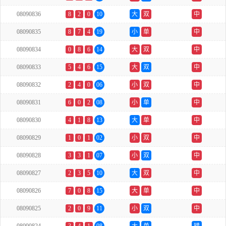
08090836
8
2
0
10
大
双
中
08090835
8
7
4
19
小
单
中
08090834
0
8
6
14
大
双
中
08090833
5
4
6
15
大
双
中
08090832
2
4
0
06
小
双
中
08090831
6
0
2
08
小
单
中
08090830
4
1
8
13
大
单
中
08090829
1
0
1
02
小
双
中
08090828
3
3
1
07
小
双
中
08090827
2
3
5
10
大
双
中
08090826
7
0
8
15
大
单
中
08090825
2
0
9
11
小
双
中