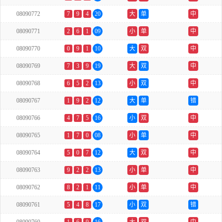
08090772
7
9
4
20
大
单
中
08090771
2
6
1
09
小
单
中
08090770
0
9
1
10
大
双
中
08090769
7
3
9
19
大
双
中
08090768
6
5
2
13
小
双
中
08090767
1
9
2
12
大
单
错
08090766
4
7
5
16
小
双
中
08090765
1
7
0
08
小
单
中
08090764
5
0
7
12
大
双
中
08090763
9
2
2
13
小
单
中
08090762
8
2
1
11
小
单
中
08090761
5
4
8
17
小
双
错