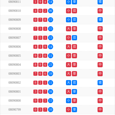
08090811
1
9
4
14
小
单
错
08090810
4
0
2
06
小
双
中
08090809
0
7
8
15
小
双
错
08090808
7
3
5
15
大
单
中
08090807
7
5
1
13
小
双
中
08090806
4
1
9
14
大
双
中
08090805
9
2
0
11
小
单
中
08090804
8
9
6
23
大
单
中
08090803
7
6
6
19
大
单
中
08090802
8
2
1
11
大
双
错
08090801
3
6
7
16
大
单
中
08090800
9
1
5
15
小
单
中
08090799
0
3
7
10
小
单
中