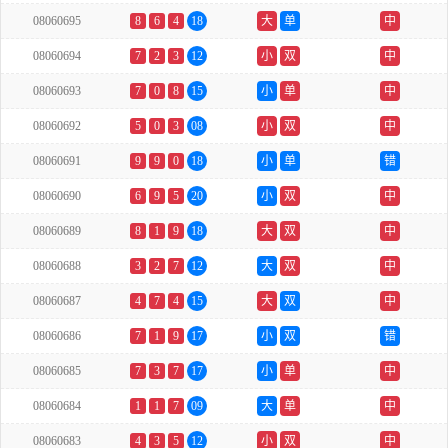
08060695
8
6
4
18
大
单
中
08060694
7
2
3
12
小
双
中
08060693
7
0
8
15
小
单
中
08060692
5
0
3
08
小
双
中
08060691
9
9
0
18
小
单
错
08060690
6
9
5
20
小
双
中
08060689
8
1
9
18
大
双
中
08060688
3
2
7
12
大
双
中
08060687
4
7
4
15
大
双
中
08060686
7
1
9
17
小
双
错
08060685
7
3
7
17
小
单
中
08060684
1
1
7
09
大
单
中
08060683
4
3
5
12
小
双
中