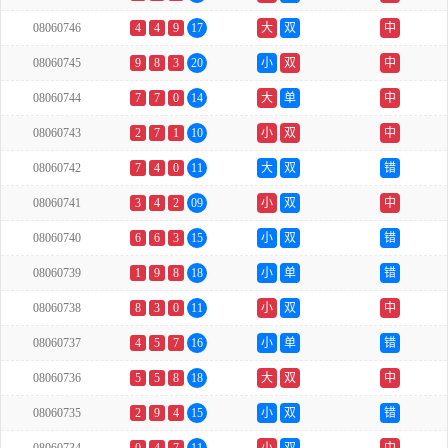
08060746
4
4
9
17
大
双
中
08060745
9
8
3
20
小
双
中
08060744
7
7
0
14
大
单
中
08060743
2
7
1
10
小
双
中
08060742
7
4
0
11
大
双
错
08060741
3
4
2
09
小
双
中
08060740
6
6
3
15
小
双
错
08060739
1
9
8
18
小
单
错
08060738
8
3
0
11
小
双
中
08060737
4
5
7
16
小
单
错
08060736
5
5
8
18
大
双
中
08060735
2
9
4
15
小
双
错