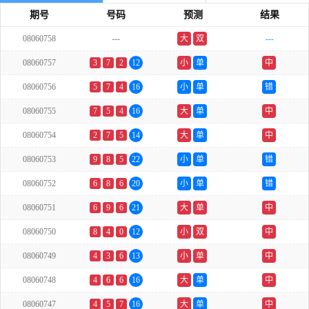
期号
号码
预测
结果
08060758
---
大
双
---
08060757
3
7
2
12
小
单
中
08060756
5
7
4
16
小
单
错
08060755
7
5
4
16
大
单
中
08060754
2
7
5
14
大
单
中
08060753
9
8
5
22
小
单
错
08060752
6
8
6
20
小
单
错
08060751
6
9
6
21
大
单
中
08060750
8
4
0
12
小
双
中
08060749
4
3
6
13
小
单
中
08060748
4
6
6
16
大
单
中
08060747
4
5
7
16
大
单
中