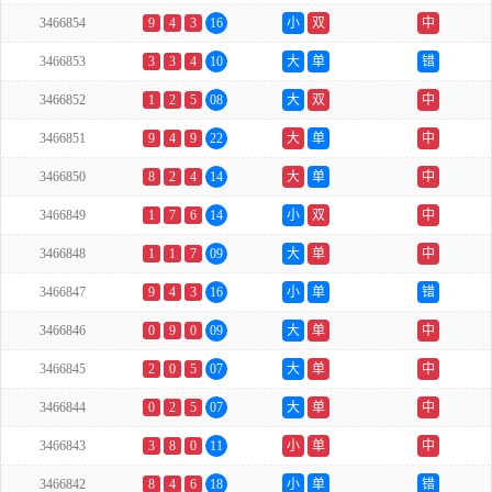
3466854
9
4
3
16
小
双
中
3466853
3
3
4
10
大
单
错
3466852
1
2
5
08
大
双
中
3466851
9
4
9
22
大
单
中
3466850
8
2
4
14
大
单
中
3466849
1
7
6
14
小
双
中
3466848
1
1
7
09
大
单
中
3466847
9
4
3
16
小
单
错
3466846
0
9
0
09
大
单
中
3466845
2
0
5
07
大
单
中
3466844
0
2
5
07
大
单
中
3466843
3
8
0
11
小
单
中
3466842
8
4
6
18
小
单
错