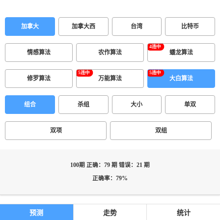
加拿大
加拿大西
台湾
比特币
情感算法
农作算法
蟠龙算法
修罗算法
万能算法
大白算法
组合
杀组
大小
单双
双项
双组
100期 正确：79 期 错误：21 期
正确率：79%
预测
走势
统计