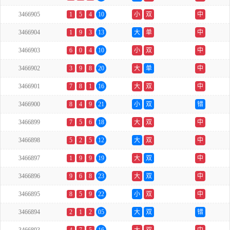
3466905
1
5
4
10
小
双
中
3466904
1
9
3
13
大
单
中
3466903
6
0
4
10
小
双
中
3466902
3
9
8
20
大
单
中
3466901
7
8
1
16
大
双
中
3466900
8
4
9
21
小
双
错
3466899
7
5
6
18
大
双
中
3466898
5
2
5
12
大
双
中
3466897
1
9
9
19
大
双
中
3466896
9
6
8
23
大
双
中
3466895
8
5
9
22
小
双
中
3466894
2
1
2
05
大
双
错