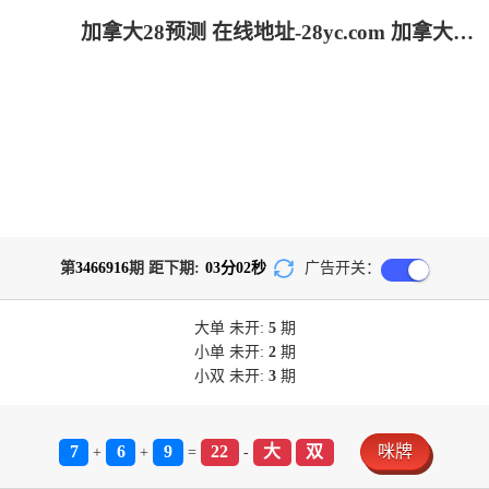
加拿大28预测 在线地址-28yc.com 加拿大28-加拿大预测网|加拿大PC在线预测|加拿大PC结果查询|28在线预测咪牌查询_专注研究咪牌_加拿大PC结果走势_官方数据!
第
3466916
期 距下期:
03
分
02
秒
广告开关：
大单
未开:
5
期
小单
未开:
2
期
小双
未开:
3
期
7
6
9
22
大
双
咪牌
+
+
=
-