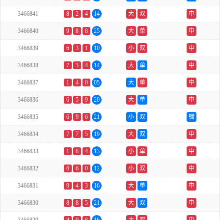
3466841
8
2
4
14
大
双
中
3466840
9
8
8
25
大
单
中
3466839
6
3
1
10
小
双
中
3466838
7
3
4
14
大
单
中
3466837
1
4
0
05
大
单
中
3466836
6
5
9
20
大
单
中
3466835
6
9
6
21
小
双
错
3466834
7
7
5
19
大
双
中
3466833
1
8
4
13
小
单
中
3466832
6
6
0
12
小
双
中
3466831
9
4
3
16
大
单
中
3466830
8
8
5
21
大
双
中