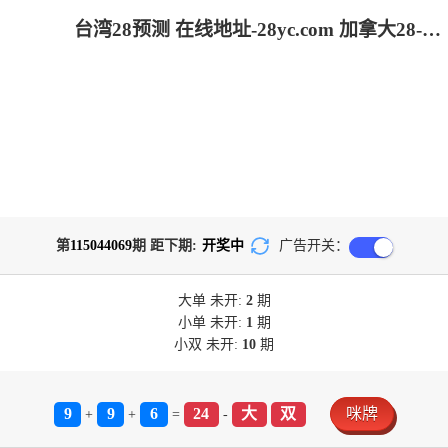
台湾28预测 在线地址-28yc.com 加拿大28-加拿大预测网|加拿大PC在线预测|加拿大PC结果查询|28在线预测咪牌查询_专注研究咪牌_加拿大PC结果走势_官方数据!
第
115044069
期 距下期:
开奖中
广告开关：
大单
未开:
2
期
小单
未开:
1
期
小双
未开:
10
期
9
9
6
24
大
双
咪牌
+
+
=
-