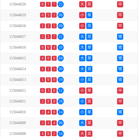
115044020
8
7
7
22
大
双
中
115044019
0
5
1
06
小
单
中
115044018
2
2
5
09
小
双
中
115044017
2
2
7
11
大
双
错
115044016
0
6
4
10
大
单
错
115044015
4
0
0
04
大
单
错
115044014
2
2
5
09
大
双
错
115044013
1
9
9
19
小
双
错
115044012
0
3
8
11
小
单
中
115044011
2
8
8
18
小
双
中
115044010
2
4
8
14
小
单
错
115044009
2
2
4
08
大
双
中
115044008
4
8
2
14
大
双
中