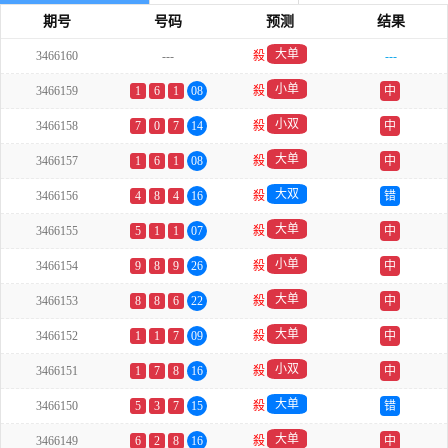
期号
号码
预测
结果
大单
3466160
---
殺
---
小单
3466159
1
6
1
08
殺
中
小双
3466158
7
0
7
14
殺
中
大单
3466157
1
6
1
08
殺
中
大双
3466156
4
8
4
16
殺
错
大单
3466155
5
1
1
07
殺
中
小单
3466154
9
8
9
26
殺
中
大单
3466153
8
8
6
22
殺
中
大单
3466152
1
1
7
09
殺
中
小双
3466151
1
7
8
16
殺
中
大单
3466150
5
3
7
15
殺
错
大单
3466149
6
2
8
16
殺
中