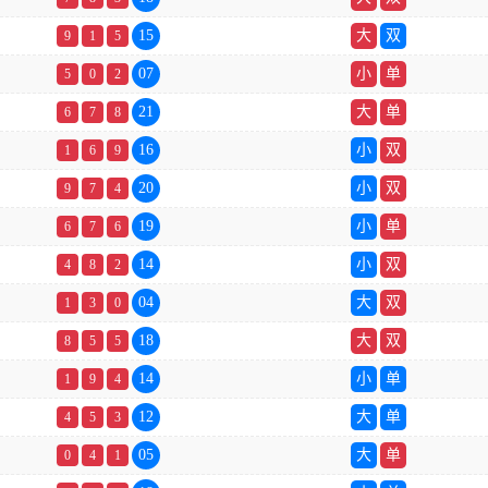
15
大
双
9
1
5
07
小
单
5
0
2
21
大
单
6
7
8
16
小
双
1
6
9
20
小
双
9
7
4
19
小
单
6
7
6
14
小
双
4
8
2
04
大
双
1
3
0
18
大
双
8
5
5
14
小
单
1
9
4
12
大
单
4
5
3
05
大
单
0
4
1