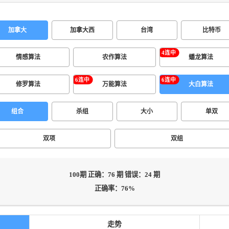
加拿大
加拿大西
台湾
比特币
情感算法
农作算法
蟠龙算法
修罗算法
万能算法
大白算法
组合
杀组
大小
单双
双项
双组
100期 正确：76 期 错误：24 期
正确率：76%
走势