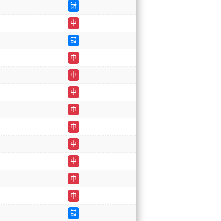
错
中
错
中
中
中
中
中
中
中
中
中
错