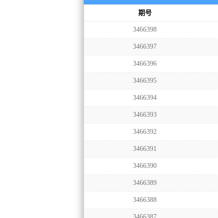
期号
3466398
3466397
3466396
3466395
3466394
3466393
3466392
3466391
3466390
3466389
3466388
3466387