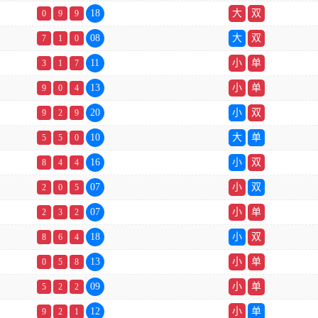
18
大
双
0
9
9
08
大
双
7
1
0
11
小
单
3
1
7
13
小
单
9
0
4
20
小
双
9
2
9
10
大
单
5
5
0
16
小
双
8
4
4
07
小
双
2
0
5
07
小
单
2
3
2
18
小
双
8
6
4
13
小
单
0
5
8
09
小
单
5
2
2
12
小
单
9
2
1