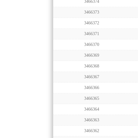
3466374
3466373
3466372
3466371
3466370
3466369
3466368
3466367
3466366
3466365
3466364
3466363
3466362