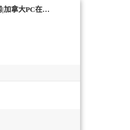
加拿大28预测 在线地址-28yc.com 加拿大28-加拿大预测网|加拿大PC在线预测|加拿大PC结果查询|28在线预测咪牌查询_专注研究咪牌_加拿大PC结果走势_官方数据!