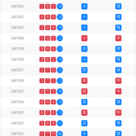
3467043
1
8
1
10
大
错
3467042
6
8
6
20
小
错
3467041
2
9
8
19
小
错
3467040
5
4
3
12
小
中
3467039
9
0
4
13
双
错
3467038
4
8
2
14
小
错
3467037
2
7
6
15
双
错
3467036
5
7
3
15
单
中
3467035
6
5
5
16
双
中
3467034
6
9
4
19
双
错
3467033
0
7
8
15
单
中
3467032
5
0
8
13
双
错
3467031
1
7
0
08
大
错