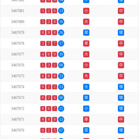
3467082
1
5
8
14
小
错
3467081
5
2
6
13
小
中
3467080
5
2
9
16
大
中
3467079
8
9
9
26
单
错
3467078
3
7
7
17
单
中
3467077
4
6
9
19
大
中
3467076
1
3
2
06
小
中
3467075
6
8
9
23
大
中
3467074
9
2
2
13
大
错
3467073
0
2
4
06
单
错
3467072
8
6
7
21
小
错
3467071
9
4
0
13
单
中
3467070
0
2
5
07
双
错