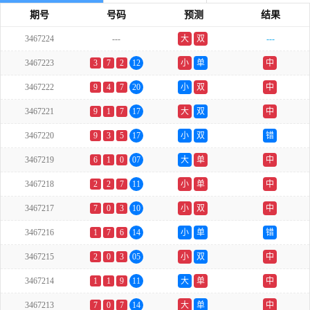
期号
号码
预测
结果
3467224
---
大
双
---
3467223
3
7
2
12
小
单
中
3467222
9
4
7
20
小
双
中
3467221
9
1
7
17
大
双
中
3467220
9
3
5
17
小
双
错
3467219
6
1
0
07
大
单
中
3467218
2
2
7
11
小
单
中
3467217
7
0
3
10
小
双
中
3467216
1
7
6
14
小
单
错
3467215
2
0
3
05
小
双
中
3467214
1
1
9
11
大
单
中
3467213
7
0
7
14
大
单
中