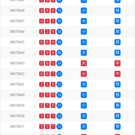
08070849
1
0
0
01
大
错
08070848
4
9
6
19
小
错
08070847
4
1
5
10
大
错
08070846
8
2
8
18
小
错
08070845
9
0
9
18
小
错
08070844
2
6
0
08
大
错
08070843
9
0
5
14
大
中
08070842
0
6
7
13
小
中
08070841
2
1
8
11
大
错
08070840
2
3
9
14
小
错
08070839
8
7
0
15
小
错
08070838
3
3
7
13
大
错
08070837
3
2
7
12
大
错