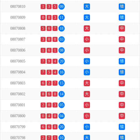
08070810
1
3
5
09
大
错
08070809
0
8
3
11
大
错
08070808
5
6
7
18
大
中
08070807
3
0
0
03
小
中
08070806
1
6
1
08
小
中
08070805
7
9
4
20
小
错
08070804
7
5
4
16
小
错
08070803
6
2
7
15
大
中
08070802
8
6
0
14
大
中
08070801
2
0
3
05
小
中
08070800
0
4
0
04
小
中
08070799
6
6
8
20
小
错
08070798
2
7
1
10
大
错