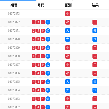
期号
号码
预测
结果
08070873
---
小
---
双
08070872
0
3
7
10
小
中
08070871
2
5
0
07
大
错
08070870
7
0
4
11
大
错
08070869
6
5
0
11
小
中
08070868
1
1
7
09
小
中
08070867
4
8
0
12
小
中
08070866
6
4
1
11
小
中
08070865
4
4
4
12
大
错
08070864
1
4
3
08
大
错
08070863
3
1
4
08
小
中
08070862
5
4
7
16
大
中