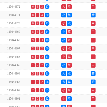
115044872
6
8
3
17
大
单
中
115044871
8
8
4
20
小
单
错
115044870
0
9
4
13
小
双
中
115044869
8
3
3
14
小
双
中
115044868
9
6
3
18
小
双
中
115044867
2
2
2
06
小
双
中
115044866
6
3
2
11
小
单
中
115044865
1
7
7
15
小
单
中
115044864
5
1
5
11
大
双
错
115044863
1
3
2
06
大
单
错
115044862
2
0
3
05
小
单
中
115044861
0
9
3
12
小
单
中