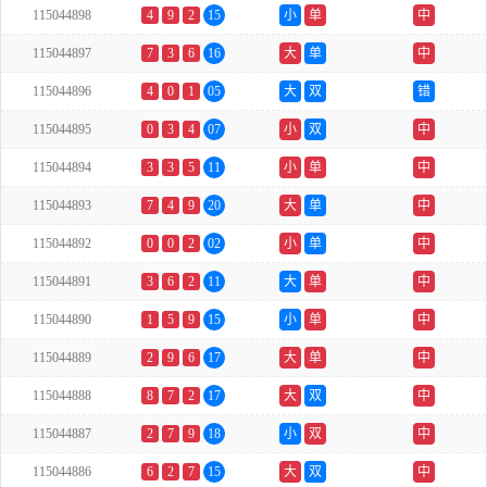
115044898
4
9
2
15
小
单
中
115044897
7
3
6
16
大
单
中
115044896
4
0
1
05
大
双
错
115044895
0
3
4
07
小
双
中
115044894
3
3
5
11
小
单
中
115044893
7
4
9
20
大
单
中
115044892
0
0
2
02
小
单
中
115044891
3
6
2
11
大
单
中
115044890
1
5
9
15
小
单
中
115044889
2
9
6
17
大
单
中
115044888
8
7
2
17
大
双
中
115044887
2
7
9
18
小
双
中
115044886
6
2
7
15
大
双
中