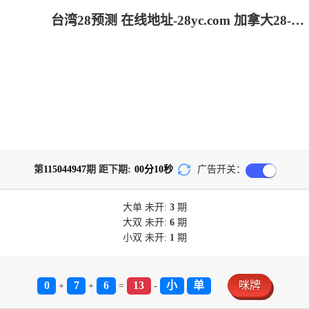
台湾28预测 在线地址-28yc.com 加拿大28-加拿大预测网|加拿大PC在线预测|加拿大PC结果查询|28在线预测咪牌查询_专注研究咪牌_加拿大PC结果走势_官方数据!
第
115044947
期 距下期:
00
分
10
秒
广告开关：
大单
未开:
3
期
大双
未开:
6
期
小双
未开:
1
期
0
7
6
13
小
单
咪牌
+
+
=
-