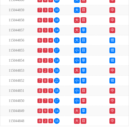
115044860
0
6
0
06
大
双
中
115044859
7
3
0
10
大
双
中
115044858
6
5
7
18
大
双
中
115044857
8
5
1
14
大
单
中
115044856
6
1
4
11
大
双
错
115044855
7
7
3
17
小
双
错
115044854
6
3
5
14
小
单
错
115044853
9
2
5
16
大
单
中
115044852
7
8
7
22
小
单
错
115044851
8
1
9
18
小
双
中
115044850
1
7
9
17
小
单
中
115044849
0
9
5
14
大
单
中
115044848
8
2
8
18
大
双
中